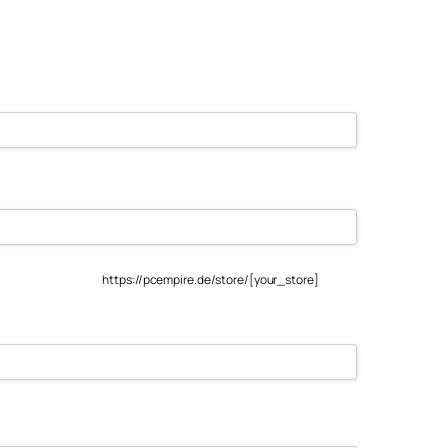
Email
*
Shopname
*
https://pcempire.de/store/
[your_store]
Passwort
*
Kennwort
bestätigen